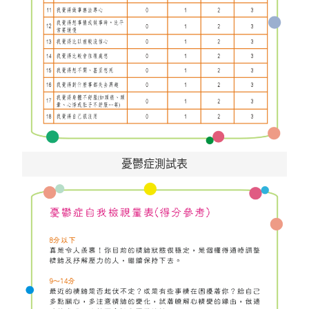
憂鬱症測試表