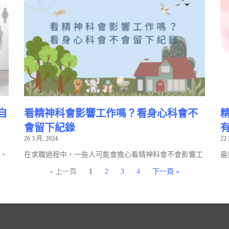
自
看精神科會影響工作嗎？看身心科會不
會留下紀錄
26 3 月, 2024
22 
、
在求職過程中，一些人可能會擔心看精神科會不會影響工
最
« 上一頁
1
2
3
4
下一頁 »