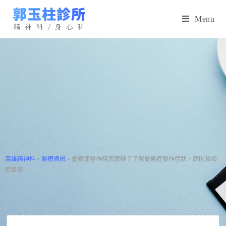
Menu
高雄精神科
»
醫療資訊
»
憂鬱症發作時怎麼辦？了解憂鬱症發作症狀、原因及如
何自救