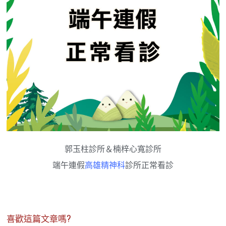
郭玉柱診所＆楠梓心寬診所
端午連假
高雄精神科
診所正常看診
喜歡這篇文章嗎?