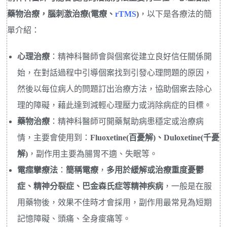
藥物治療，腦刺激治療(電療、
rTMS
)
，以下是各療法的簡
單介紹：
心理治療
：精神科醫師會與個案從建立良好信任關係開
始，在對話過程中引導個案找到引發心理問題的原因，
然後以每位病人的問題訂出治療方法，協助個案去除心
理的障礙，藉此達到減輕心理壓力或消除病症的目標。
藥物治療
：精神科醫師可開藥幫助病患穩定或治療病
情，主要會使用到：
Fluoxetine(百憂解)、Duloxetine(千憂
解)
，副作用主要為腸胃不適、失眠等。
電痙攣療法
：
簡稱電療
，
多用於緩解或治療重度憂鬱
症、精神分裂症、巴金森氏症等精神疾病
，一般是在服
用藥物後，效果不佳時才會採用，副作用最常見為短期
記憶障礙、頭痛、全身痠痛等。