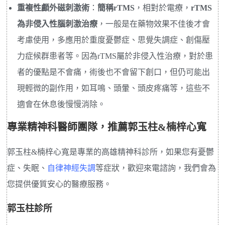
重複性顱外磁刺激術
：
簡稱rTMS
，相對於電療，
rTMS
為非侵入性腦刺激治療
，一般是在藥物效果不佳後才會
考慮使用，多應用於重度憂鬱症、思覺失調症、創傷壓
力症候群患者等。因為rTMS屬於非侵入性治療，對於患
者的優點是不會痛，術後也不會留下創口，但仍可能出
現輕微的副作用，如耳鳴、頭暈、頭皮疼痛等，這些不
適會在休息後慢慢消除。
專業精神科醫師團隊，推薦郭玉柱&楠梓心寬
郭玉柱&楠梓心寬是專業的高雄精神科診所，如果您有憂鬱
症、失眠、
自律神經失調
等症狀，歡迎來電諮詢，我們會為
您提供優質安心的醫療服務。
郭玉柱診所