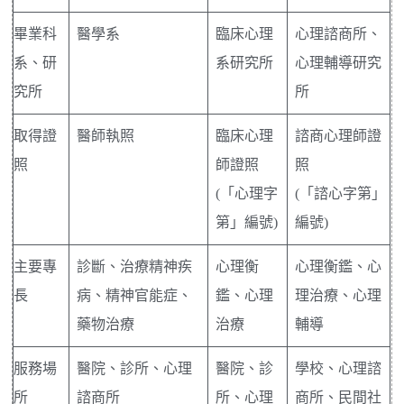
畢業科
醫學系
臨床心理
心理諮商所、
系、研
系研究所
心理輔導研究
究所
所
取得證
醫師執照
臨床心理
諮商心理師證
照
師證照
照
(「心理字
(「諮心字第」
第」編號)
編號)
主要專
診斷、治療精神疾
心理衡
心理衡鑑、心
長
病、精神官能症、
鑑、心理
理治療、心理
藥物治療
治療
輔導
服務場
醫院、診所、心理
醫院、診
學校、心理諮
所
諮商所
所、心理
商所、民間社