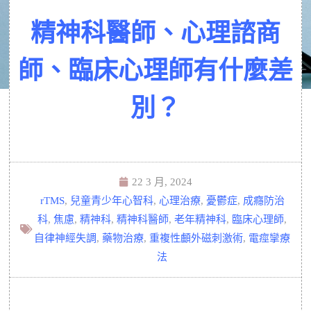
精神科醫師、心理諮商
師、臨床心理師有什麼差
別？
22 3 月, 2024
rTMS
,
兒童青少年心智科
,
心理治療
,
憂鬱症
,
成癮防治
科
,
焦慮
,
精神科
,
精神科醫師
,
老年精神科
,
臨床心理師
,
自律神經失調
,
藥物治療
,
重複性顱外磁刺激術
,
電痙攣療
法