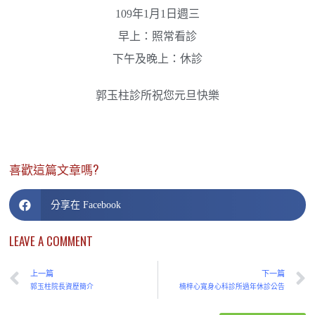
109年1月1日週三
早上：照常看診
下午及晚上：休診
郭玉柱診所祝您元旦快樂
喜歡這篇文章嗎?
分享在 Facebook
LEAVE A COMMENT
上一篇
下一篇
郭玉柱院長資歷簡介
楠梓心寬身心科診所過年休診公告