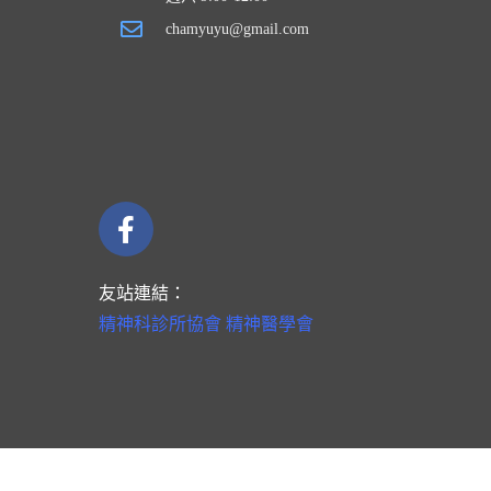
chamyuyu@gmail.com
友站連結：
精神科診所協會
精神醫學會
©
2026
郭玉柱診所 All Rights Reserved
隱私權政策
禁止任何網