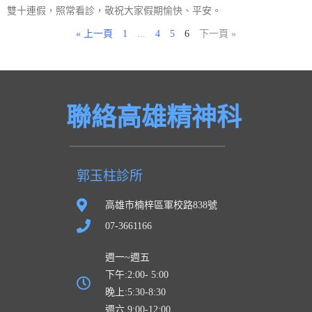
雙十連假，照常看診，敬祝大家假期愉快、平安。
« 上一頁
1
...
4
5
6
下一頁 »
聯絡高雄精神科
郭玉柱診所
高雄市楠梓區軍校路838號
07-3661166
週一~週五
下午:2:00- 5:00
晚上:5:30-8:30
週六 9:00-12:00