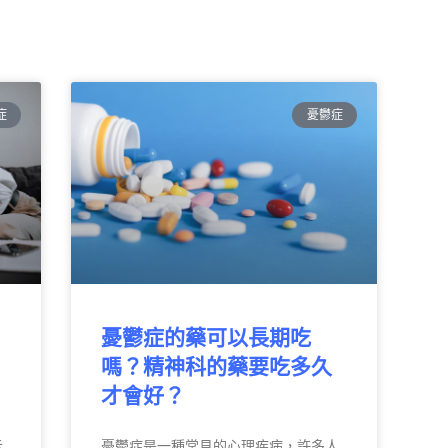
症
憂鬱症
憂鬱症的藥可以長期吃
嗎？精神科的藥要吃多久
才會好？
示
憂鬱症是一種常見的心理疾病，許多人