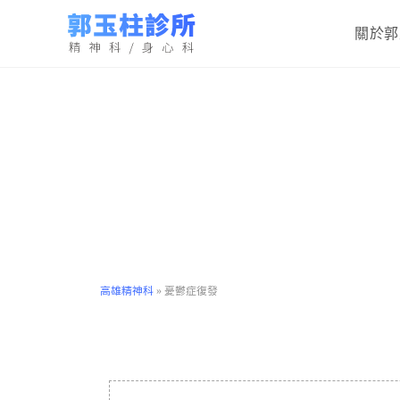
關於郭
高雄精神科
»
憂鬱症復發