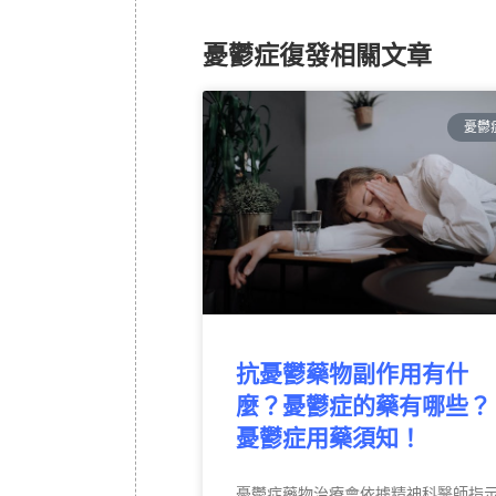
憂鬱症復發相關文章
憂鬱
抗憂鬱藥物副作用有什
麼？憂鬱症的藥有哪些？
憂鬱症用藥須知！
憂鬱症藥物治療會依據精神科醫師指