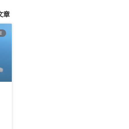
文章
症
人