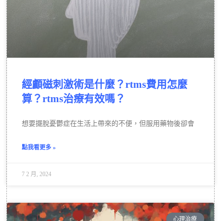
經顱磁刺激術是什麼？rtms費用怎麼
算？rtms治療有效嗎？
想要擺脫憂鬱症在生活上帶來的不便，但服用藥物後卻會
點我看更多 »
7 2 月, 2024
心理治療